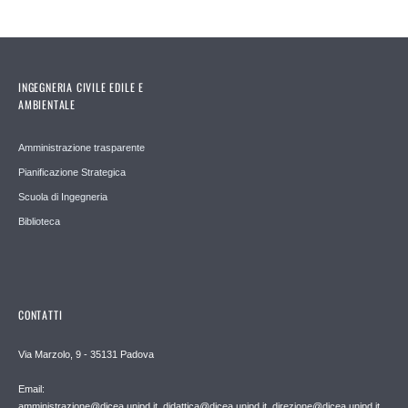
INGEGNERIA CIVILE EDILE E
AMBIENTALE
Amministrazione trasparente
Pianificazione Strategica
Scuola di Ingegneria
Biblioteca
CONTATTI
Via Marzolo, 9 - 35131 Padova
Email:
amministrazione@dicea.unipd.it, didattica@dicea.unipd.it, direzione@dicea.unipd.it,