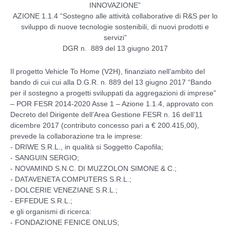
INNOVAZIONE”
AZIONE 1.1.4 “Sostegno alle attività collaborative di R&S per lo
sviluppo di nuove tecnologie sostenibili, di nuovi prodotti e
servizi”
DGR n. 889 del 13 giugno 2017
Il progetto Vehicle To Home (V2H), finanziato nell’ambito del
bando di cui cui alla D.G.R. n. 889 del 13 giugno 2017 “Bando
per il sostegno a progetti sviluppati da aggregazioni di imprese”
– POR FESR 2014-2020 Asse 1 – Azione 1.1.4, approvato con
Decreto del Dirigente dell’Area Gestione FESR n. 16 dell’11
dicembre 2017 (contributo concesso pari a € 200.415,00),
prevede la collaborazione tra le imprese:
- DRIWE S.R.L., in qualità si Soggetto Capofila;
- SANGUIN SERGIO;
- NOVAMIND S.N.C. DI MUZZOLON SIMONE & C.;
- DATAVENETA COMPUTERS S.R.L.;
- DOLCERIE VENEZIANE S.R.L.;
- EFFEDUE S.R.L.;
e gli organismi di ricerca:
- FONDAZIONE FENICE ONLUS;