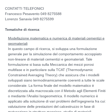
CONTATTI TELEFONICI
Francesco Pesavento 049 8275588
Lorenzo Sanavia 049 8275599
Tematiche di ricerca
:
Modellazione matematica e numerica di materiali cementizi e
geomateriali
In questo campo di ricerca, si sviluppa una formulazione
generale per la simulazione del comportamento accoppiato
non-lineare di materiali cementizi e geomateriali. Tale
formulazione si basa sulla Meccanica dei mezzi porosi
multifase e in particolare sulla TCAT (Thermodynamic
Constrained Averaging Theory) che assicura che i modelli
sviluppati siano termodinamicamente coerenti a tutte le scale
considerate. La forma finale del modello matematico è
discretizzata alla macroscala con il Metodo agli Elementi Finiti
o mediante l’Analisi Isogeometrica. Il modello numerico è
applicato alla soluzione di vari problemi dell’ingegneria fra cui:
valutazione delle prestazioni del calcestruzzo in fase di
maturazione in strutture massicce, studio di materiali