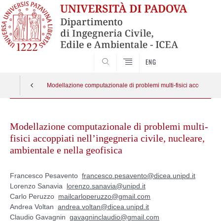
SEARCH
ENG
Modellazione computazionale di problemi multi-fisici accoppiati
Skip
to
Modellazione computazionale di problemi multi-
content
fisici accoppiati nell’ingegneria civile, nucleare,
ambientale e nella geofisica
Francesco Pesavento
francesco.pesavento@dicea.unipd.it
Lorenzo Sanavia
lorenzo.sanavia@unipd.it
Carlo Peruzzo
mailcarloperuzzo@gmail.com
Andrea Voltan
andrea.voltan@dicea.unipd.it
Claudio Gavagnin
gavagninclaudio@gmail.com