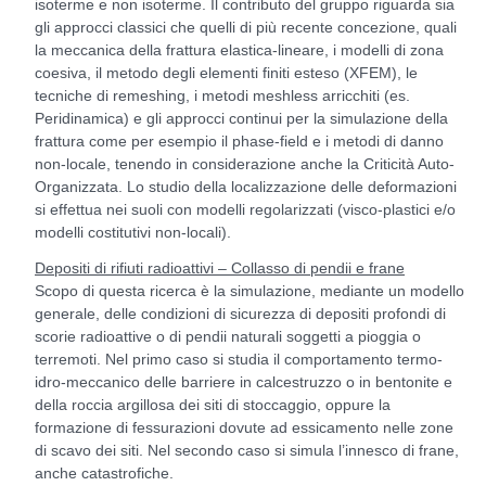
isoterme e non isoterme. Il contributo del gruppo riguarda sia
gli approcci classici che quelli di più recente concezione, quali
la meccanica della frattura elastica-lineare, i modelli di zona
coesiva, il metodo degli elementi finiti esteso (XFEM), le
tecniche di remeshing, i metodi meshless arricchiti (es.
Peridinamica) e gli approcci continui per la simulazione della
frattura come per esempio il phase-field e i metodi di danno
non-locale, tenendo in considerazione anche la Criticità Auto-
Organizzata. Lo studio della localizzazione delle deformazioni
si effettua nei suoli con modelli regolarizzati (visco-plastici e/o
modelli costitutivi non-locali).
Depositi di rifiuti radioattivi – Collasso di pendii e frane
Scopo di questa ricerca è la simulazione, mediante un modello
generale, delle condizioni di sicurezza di depositi profondi di
scorie radioattive o di pendii naturali soggetti a pioggia o
terremoti. Nel primo caso si studia il comportamento termo-
idro-meccanico delle barriere in calcestruzzo o in bentonite e
della roccia argillosa dei siti di stoccaggio, oppure la
formazione di fessurazioni dovute ad essicamento nelle zone
di scavo dei siti. Nel secondo caso si simula l’innesco di frane,
anche catastrofiche.