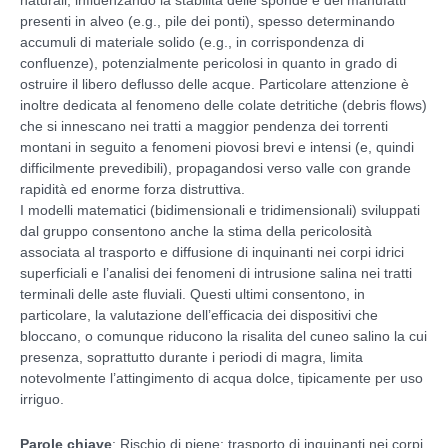
presenti in alveo (e.g., pile dei ponti), spesso determinando
accumuli di materiale solido (e.g., in corrispondenza di
confluenze), potenzialmente pericolosi in quanto in grado di
ostruire il libero deflusso delle acque. Particolare attenzione è
inoltre dedicata al fenomeno delle colate detritiche (debris flows)
che si innescano nei tratti a maggior pendenza dei torrenti
montani in seguito a fenomeni piovosi brevi e intensi (e, quindi
difficilmente prevedibili), propagandosi verso valle con grande
rapidità ed enorme forza distruttiva.
I modelli matematici (bidimensionali e tridimensionali) sviluppati
dal gruppo consentono anche la stima della pericolosità
associata al trasporto e diffusione di inquinanti nei corpi idrici
superficiali e l’analisi dei fenomeni di intrusione salina nei tratti
terminali delle aste fluviali. Questi ultimi consentono, in
particolare, la valutazione dell’efficacia dei dispositivi che
bloccano, o comunque riducono la risalita del cuneo salino la cui
presenza, soprattutto durante i periodi di magra, limita
notevolmente l’attingimento di acqua dolce, tipicamente per uso
irriguo.
Parole chiave
: Rischio di piene; trasporto di inquinanti nei corpi