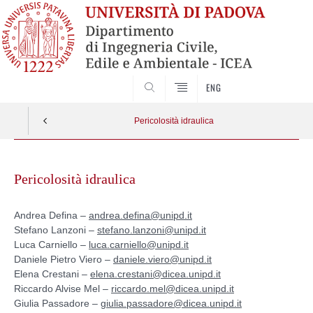
SEARCH
ENG
Pericolosità idraulica
Skip
to
Pericolosità idraulica
content
Andrea Defina –
andrea.defina@unipd.it
Stefano Lanzoni –
stefano.lanzoni@unipd.it
Luca Carniello –
luca.carniello@unipd.it
Daniele Pietro Viero –
daniele.viero@unipd.it
Elena Crestani –
elena.crestani@dicea.unipd.it
Riccardo Alvise Mel –
riccardo.mel@dicea.unipd.it
Giulia Passadore –
giulia.passadore@dicea.unipd.it