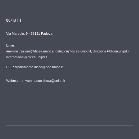
CONTATTI
Via Marzolo, 9 - 35131 Padova
Email:
amministrazione@dicea.unipd.it, didattica@dicea.unipd.it, direzione@dicea.unipd.it,
international@dicea.unipd.it
PEC: dipartimento.dicea@pec.unipd.it
Webmaster: webmaster.dicea@unipd.it