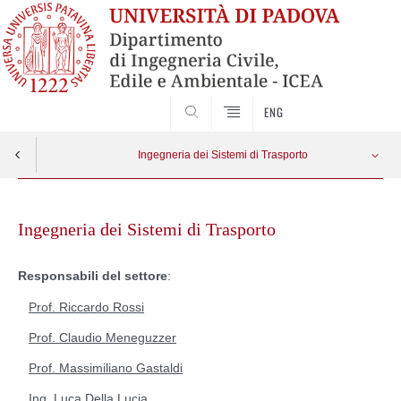
SEARCH
ENG
Ingegneria dei Sistemi di Trasporto
Skip
Enti ed associazioni
Apri menu
to
Ingegneria dei Sistemi di Trasporto
content
Laboratorio Trasporti
Responsabili del settore
:
Prof. Riccardo Rossi
Prof. Claudio Meneguzzer
Prof. Massimiliano Gastaldi
Ing. Luca Della Lucia