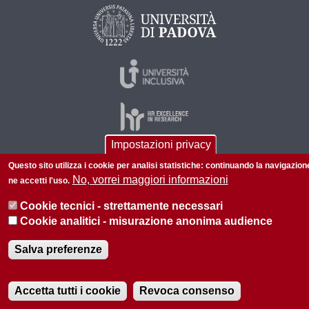
Impostazioni privacy
Questo sito utilizza i cookie per analisi statistiche: continuando la navigazion
© 2026 Università di Padova - Tutti i diritti riservati
No, vorrei maggiori informazioni
ne accetti l'uso.
P.I. 00742430283 C.F. 80006480281
Cookie tecnici - strettamente necessari
Informazioni su questo sito
Privacy policy
Cookie analitici - misurazione anonima audience
Salva preferenze
Accetta tutti i cookie
Revoca consenso