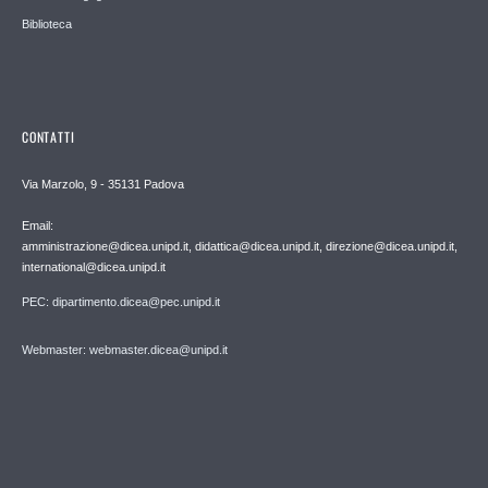
Biblioteca
CONTATTI
Via Marzolo, 9 - 35131 Padova
Email:
amministrazione@dicea.unipd.it, didattica@dicea.unipd.it, direzione@dicea.unipd.it,
international@dicea.unipd.it
PEC: dipartimento.dicea@pec.unipd.it
Webmaster: webmaster.dicea@unipd.it