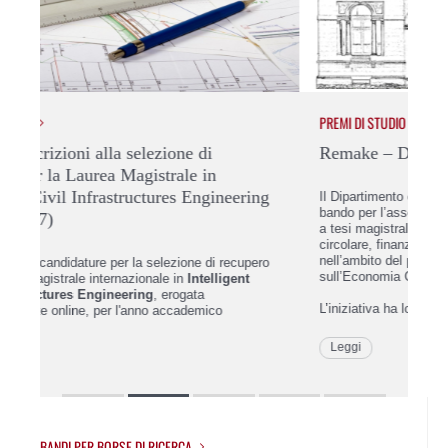
PREMI DI STUDIO
STU
Remake – Dialoghi sull’Economia Circolare
Bo
ng
Il Dipartimento di Ingegneria Industriale ha indetto un
bando per l’assegnazione di due premi di laurea destinati
sca
a tesi magistrali dedicate al tema dell’economia
circolare, finanziati dalla Fondazione Cariverona
L
nell’ambito del progetto Remake – Dialoghi
ro
sull’Economia Circolare.
L’iniziativa ha lo s
Leggi
BANDI PER BORSE DI RICERCA