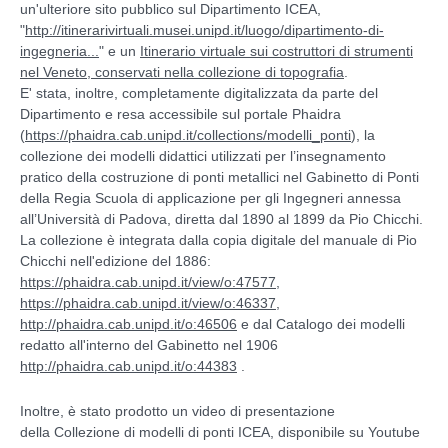
un'ulteriore sito pubblico sul Dipartimento ICEA,
"
http://itinerarivirtuali.musei.unipd.it/luogo/dipartimento-di-
ingegneria...
" e un
Itinerario virtuale sui costruttori di strumenti
nel Veneto, conservati nella collezione di topografia
.
E' stata, inoltre, completamente digitalizzata da parte del
Dipartimento e resa accessibile sul portale Phaidra
(
https://phaidra.cab.unipd.it/collections/modelli_ponti
), la
collezione dei modelli didattici utilizzati per l’insegnamento
pratico della costruzione di ponti metallici nel Gabinetto di Ponti
della Regia Scuola di applicazione per gli Ingegneri annessa
all’Università di Padova, diretta dal 1890 al 1899 da Pio Chicchi.
La collezione è integrata dalla copia digitale del manuale di Pio
Chicchi nell'edizione del 1886:
https://phaidra.cab.unipd.it/view/o:47577
,
https://phaidra.cab.unipd.it/view/o:46337
,
http://phaidra.cab.unipd.it/o:46506
e dal Catalogo dei modelli
redatto all'interno del Gabinetto nel 1906
http://phaidra.cab.unipd.it/o:44383
.
Inoltre, è stato prodotto un video di presentazione
della Collezione di modelli di ponti ICEA, disponibile su Youtube