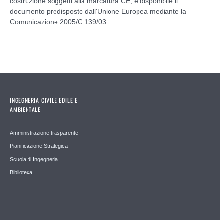
costruzione soggetti alla marcatura CE, è disponibile il
documento predisposto dall'Unione Europea mediante la
Comunicazione 2005/C 139/03
INGEGNERIA CIVILE EDILE E
AMBIENTALE
Amministrazione trasparente
Pianificazione Strategica
Scuola di Ingegneria
Biblioteca