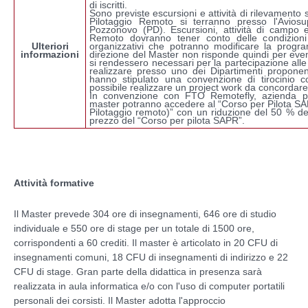
di iscritti.
Sono previste escursioni e attività di rilevamento 
Pilotaggio Remoto si terranno presso l'Aviosu
Pozzonovo (PD). Escursioni, attività di campo e
Remoto dovranno tener conto delle condizioni 
Ulteriori
organizzativi che potranno modificare la prog
informazioni
direzione del Master non risponde quindi per even
si rendessero necessari per la partecipazione alle
realizzare presso uno dei Dipartimenti proponen
hanno stipulato una convenzione di tirocinio co
possibile realizzare un project work da concordare
In convenzione con FTO Remotefly, azienda par
master potranno accedere al “Corso per Pilota SA
Pilotaggio remoto)” con un riduzione del 50 % de
prezzo del “Corso per pilota SAPR”.
Attività formative
Il Master prevede 304 ore di insegnamenti, 646 ore di studio
individuale e 550 ore di stage per un totale di 1500 ore,
corrispondenti a 60 crediti. Il master è articolato in 20 CFU di
insegnamenti comuni, 18 CFU di insegnamenti di indirizzo e 22
CFU di stage. Gran parte della didattica in presenza sarà
realizzata in aula informatica e/o con l'uso di computer portatili
personali dei corsisti. Il Master adotta l'approccio