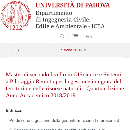
ENG
SEARCH
Edizione 2018/19
Skip
to
Master di secondo livello in GIScience e Sistemi
content
a Pilotaggio Remoto per la gestione integrata del
territorio e delle risorse naturali - Quarta edizione
Anno Accademico 2018/2019
Indirizzi
:
Produzione e gestione della geo-informazione (in presenza)
GIScience per la gestione dei conflitti ambientali e la