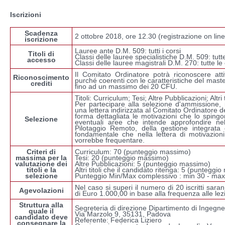
Iscrizioni
Scadenza
2 ottobre 2018, ore 12.30 (registrazione on li
iscrizione
Lauree ante D.M. 509: tutti i corsi
Titoli di
Classi delle lauree specialistiche D.M. 509: tutte
accesso
Classi delle lauree magistrali D.M. 270: tutte le 
Il Comitato Ordinatore potrà riconoscere att
Riconoscimento
purché coerenti con le caratteristiche del mas
crediti
fino ad un massimo dei 20 CFU.
Titoli: Curriculum; Tesi; Altre Pubblicazioni; Altri t
Per partecipare alla selezione d'ammissione,
una lettera indirizzata al Comitato Ordinatore de
forma dettagliata le motivazioni che lo sping
Selezione
eventuali aree che intende approfondire nel
Pilotaggio Remoto, della gestione integrata de
fondamentale che nella lettera di motivazioni 
vorrebbe frequentare.
Criteri di
Curriculum: 70 (punteggio massimo)
massima per la
Tesi: 20 (punteggio massimo)
valutazione dei
Altre Pubblicazioni: 5 (punteggio massimo)
titoli e la
Altri titoli che il candidato ritenga: 5 (punteggi
selezione
Punteggio Min/Max complessivo : min 30 - ma
Nel caso si superi il numero di 20 iscritti sar
Agevolazioni
di Euro 1.000,00 in base alla frequenza alle lezi
Struttura alla
Segreteria di direzione Dipartimento di Ingegne
quale il
Via Marzolo 9, 35131, Padova
candidato deve
Referente: Federica Liziero
consegnare la