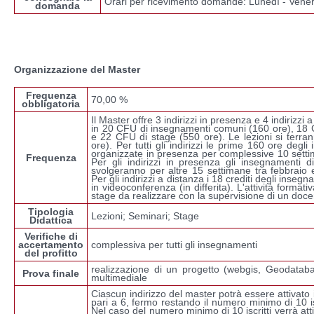
Orari per ricevimento domande: Lunedì - Vener
domanda
Organizzazione del Master
Frequenza
70,00 %
obbligatoria
Il Master offre 3 indirizzi in presenza e 4 indirizzi 
in 20 CFU di insegnamenti comuni (160 ore), 18 C
e 22 CFU di stage (550 ore). Le lezioni si terran
ore). Per tutti gli indirizzi le prime 160 ore deg
organizzate in presenza per complessive 10 sett
Frequenza
Per gli indirizzi in presenza gli insegnamenti di
svolgeranno per altre 15 settimane tra febbraio 
Per gli indirizzi a distanza i 18 crediti degli inseg
in videoconferenza (in differita). L'attività formati
stage da realizzare con la supervisione di un doce
Tipologia
Lezioni; Seminari; Stage
Didattica
Verifiche di
accertamento
complessiva per tutti gli insegnamenti
del profitto
realizzazione di un progetto (webgis, Geodatab
Prova finale
multimediale
Ciascun indirizzo del master potrà essere attivato 
pari a 6, fermo restando il numero minimo di 10 isc
Nel caso del numero minimo di 10 iscritti verrà att