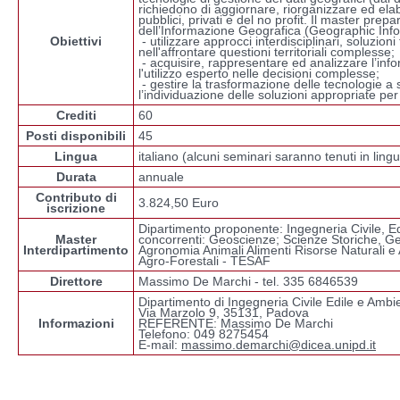
richiedono di aggiornare, riorganizzare ed elab
pubblici, privati e del no profit. Il master prep
dell’Informazione Geografica (Geographic Inf
Obiettivi
- utilizzare approcci interdisciplinari, soluzio
nell'affrontare questioni territoriali complesse;
- acquisire, rappresentare ed analizzare l’inf
l'utilizzo esperto nelle decisioni complesse;
- gestire la trasformazione delle tecnologie a
l’individuazione delle soluzioni appropriate per
Crediti
60
Posti disponibili
45
Lingua
italiano (alcuni seminari saranno tenuti in lin
Durata
annuale
Contributo di
3.824,50 Euro
iscrizione
Dipartimento proponente: Ingegneria Civile, E
Master
concorrenti: Geoscienze; Scienze Storiche, Ge
Interdipartimento
Agronomia Animali Alimenti Risorse Naturali e
Agro-Forestali - TESAF
Direttore
Massimo De Marchi - tel. 335 6846539
Dipartimento di Ingegneria Civile Edile e Ambi
Via Marzolo 9, 35131, Padova
Informazioni
REFERENTE: Massimo De Marchi
Telefono: 049 8275454
E-mail:
massimo.demarchi@dicea.unipd.it