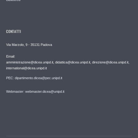
CONTATTI
Via Marzolo, 9 - 35131 Padova
Email:
amministrazione@dicea.unipd.it, didattica@dicea.unipd.it, direzione@dicea.unipd.it,
international@dicea.unipd.it
PEC: dipartimento.dicea@pec.unipd.it
Webmaster: webmaster.dicea@unipd.it