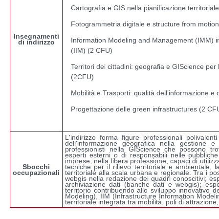
Cartografia e GIS nella pianificazione territoria
Fotogrammetria digitale e structure from motio
Insegnamenti
Information Modeling and Management (IMM) in a
di indirizzo
(IIM) (2 CFU)
Territori dei cittadini: geografia e GIScience per 
(2CFU)
Mobilità e Trasporti: qualità dell’informazione e 
Progettazione delle green infrastructures (2 CF
L'indirizzo forma figure professionali polivalen
dell'informazione geografica nella gestione e 
professionisti nella GIScience che possono tro
esperti esterni o di responsabili nelle pubbliche
imprese, nella libera professione, capaci di utili
Sbocchi
tecniche per il rilievo territoriale e ambientale, 
occupazionali
territoriale alla scala urbana e regionale. Tra i po
webgis nella redazione dei quadri conoscitivi; esp
archiviazione dati (banche dati e webgis); esper
territorio contribuendo allo sviluppo innovativo d
Modeling), IIM (Infrastructure Information Modeli
territoriale integrata tra mobilità, poli di attrazione