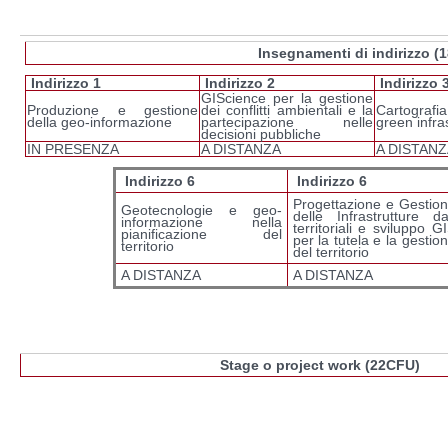
Insegnamenti di indirizzo (
Indirizzo 1
Indirizzo 2
Indirizzo 
GIScience per la gestione
Produzione e gestione
dei conflitti ambientali e la
Cartografi
della geo-informazione
partecipazione nelle
green infra
decisioni pubbliche
IN PRESENZA
A DISTANZA
A DISTANZ
Indirizzo 6
Indirizzo 6
Progettazione e Gestio
Geotecnologie e geo-
delle Infrastrutture da
informazione nella
territoriali e sviluppo G
pianificazione del
per la tutela e la gestio
territorio
del territorio
A DISTANZA
A DISTANZA
Stage o project work (22CFU)