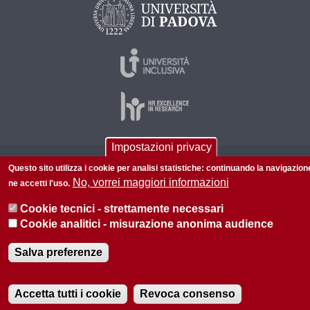
Impostazioni privacy
© 2026 Università di Padova - Tutti i diritti riservati
Questo sito utilizza i cookie per analisi statistiche: continuando la navigazion
No, vorrei maggiori informazioni
ne accetti l'uso.
P.I. 00742430283 C.F. 80006480281
Cookie tecnici - strettamente necessari
Informazioni su questo sito
Privacy policy
Cookie analitici - misurazione anonima audience
Salva preferenze
Accetta tutti i cookie
Revoca consenso