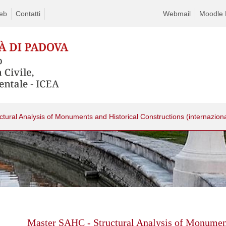
eb
Contatti
Webmail
Moodle D
ctural Analysis of Monuments and Historical Constructions (internazion
Skip
to
content
Master SAHC - Structural Analysis of Monument