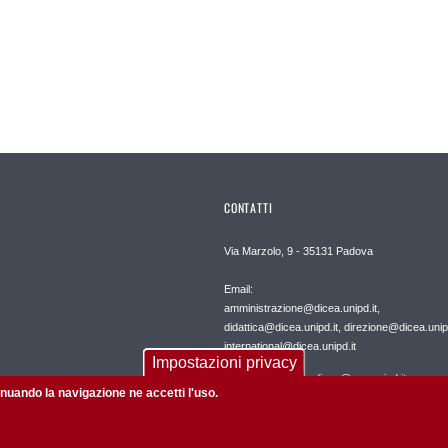
CONTATTI
Via Marzolo, 9 - 35131 Padova
Email:
amministrazione@dicea.unipd.it,
didattica@dicea.unipd.it, direzione@dicea.unipd
international@dicea.unipd.it
Impostazioni privacy
PEC: dipartimento.dicea@pec.unipd.it
tinuando la navigazione ne accetti l'uso.
Webmaster: webmaster.dicea@unipd.it