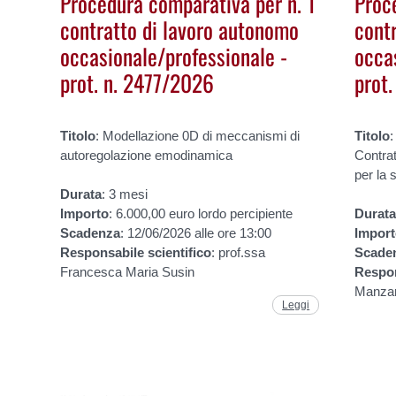
Procedura comparativa per n. 1
Proc
contratto di lavoro autonomo
cont
occasionale/professionale -
occa
prot. n. 2477/2026
prot
Titolo
: Modellazione 0D di meccanismi di
Titolo
:
autoregolazione emodinamica
Contra
per la s
Durata
: 3 mesi
Importo
: 6.000,00 euro lordo percipiente
Durat
Scadenza
: 12/06/2026 alle ore 13:00
Impor
Responsabile
scientifico
: prof.ssa
Scade
Francesca Maria Susin
Respo
Manza
Leggi