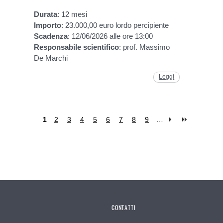
Durata
: 12 mesi
Importo
: 23.000,00 euro lordo percipiente
Scadenza
: 12/06/2026 alle ore 13:00
Responsabile
scientifico
: prof. Massimo
De Marchi
Leggi
1
2
3
4
5
6
7
8
9
…
CONTATTI