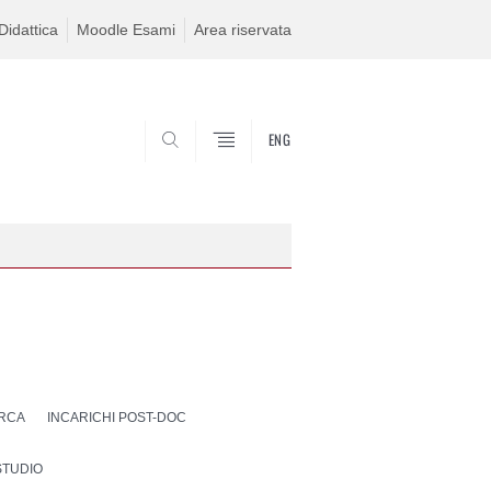
idattica
Moodle Esami
Area riservata
ENG
SEARCH
ERCA
INCARICHI POST-DOC
STUDIO