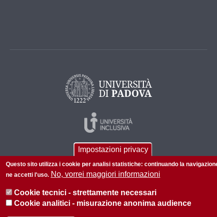
Impostazioni privacy
Questo sito utilizza i cookie per analisi statistiche: continuando la navigazion
No, vorrei maggiori informazioni
ne accetti l'uso.
Cookie tecnici - strettamente necessari
© 2026 Università di Padova - Tutti i diritti riservati
Cookie analitici - misurazione anonima audience
P.I. 00742430283 C.F. 80006480281