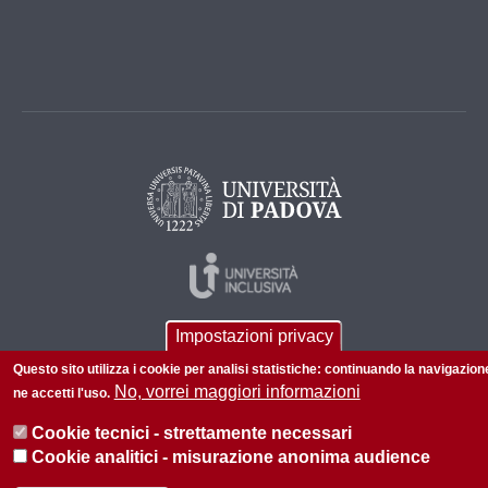
Impostazioni privacy
Questo sito utilizza i cookie per analisi statistiche: continuando la navigazion
No, vorrei maggiori informazioni
ne accetti l'uso.
Cookie tecnici - strettamente necessari
© 2026 Università di Padova - Tutti i diritti riservati
Cookie analitici - misurazione anonima audience
P.I. 00742430283 C.F. 80006480281