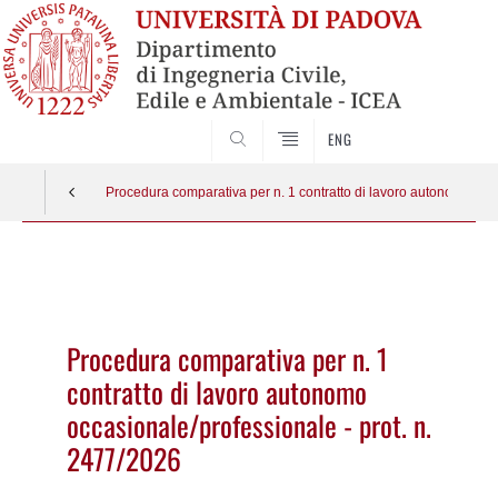
SEARCH
ENG
Procedura comparativa per n. 1 contratto di lavoro autonomo occa
Vai
al
contenuto
Procedura comparativa per n. 1
contratto di lavoro autonomo
occasionale/professionale - prot. n.
2477/2026