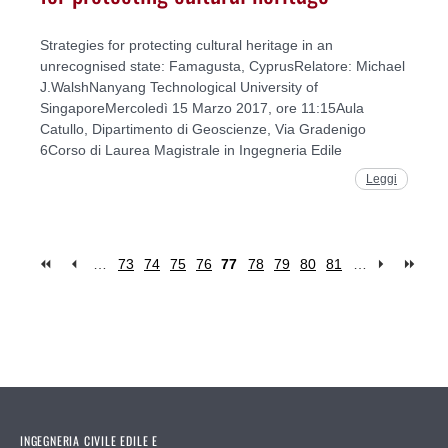
Strategies for protecting cultural heritage in an
unrecognised state: Famagusta, CyprusRelatore: Michael
J.WalshNanyang Technological University of
SingaporeMercoledì 15 Marzo 2017, ore 11:15Aula
Catullo, Dipartimento di Geoscienze, Via Gradenigo
6Corso di Laurea Magistrale in Ingegneria Edile
Leggi
…
73
74
75
76
77
78
79
80
81
…
Pages
INGEGNERIA CIVILE EDILE E