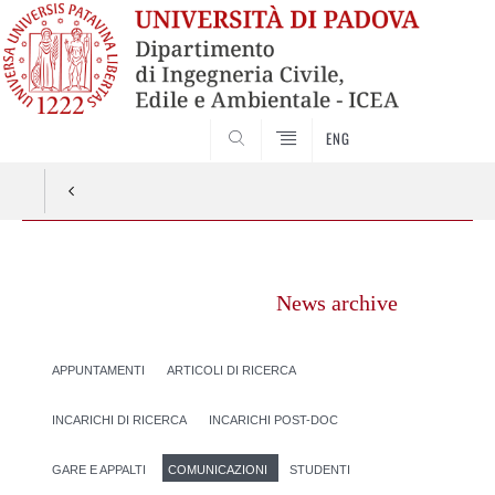
SEARCH
ENG
Vai
al
News archive
contenuto
APPUNTAMENTI
ARTICOLI DI RICERCA
INCARICHI DI RICERCA
INCARICHI POST-DOC
GARE E APPALTI
COMUNICAZIONI
STUDENTI