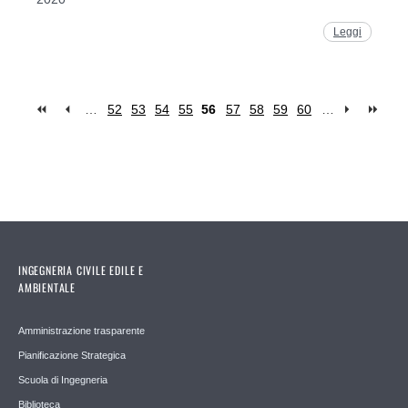
Leggi
…
52
53
54
55
56
57
58
59
60
…
Pages
INGEGNERIA CIVILE EDILE E
AMBIENTALE
Amministrazione trasparente
Pianificazione Strategica
Scuola di Ingegneria
Biblioteca