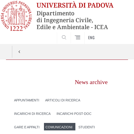
SEARCH
ENG
Vai
al
News archive
contenuto
APPUNTAMENTI
ARTICOLI DI RICERCA
INCARICHI DI RICERCA
INCARICHI POST-DOC
GARE E APPALTI
COMUNICAZIONI
STUDENTI