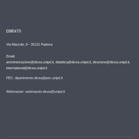
CONTATTI
Via Marzolo, 9 - 35131 Padova
Email:
amministrazione@dicea.unipd.it, didattica@dicea.unipd.it, direzione@dicea.unipd.it,
international@dicea.unipd.it
PEC: dipartimento.dicea@pec.unipd.it
Webmaster: webmaster.dicea@unipd.it