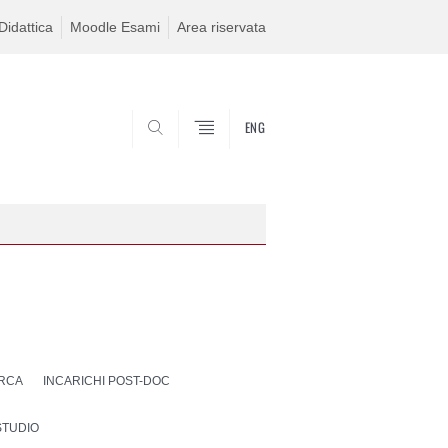
idattica
Moodle Esami
Area riservata
ENG
SEARCH
ERCA
INCARICHI POST-DOC
STUDIO