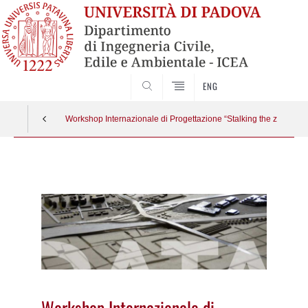
SEARCH
ENG
Workshop Internazionale di Progettazione “Stalking the zone #01.
Vai
al
contenuto
Workshop Internazionale di