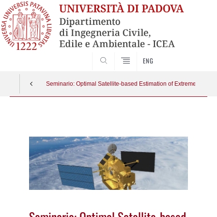
SEARCH
ENG
Seminario: Optimal Satellite-based Estimation of Extreme Rainfall
Vai
al
contenuto
Seminario: Optimal Satellite-based