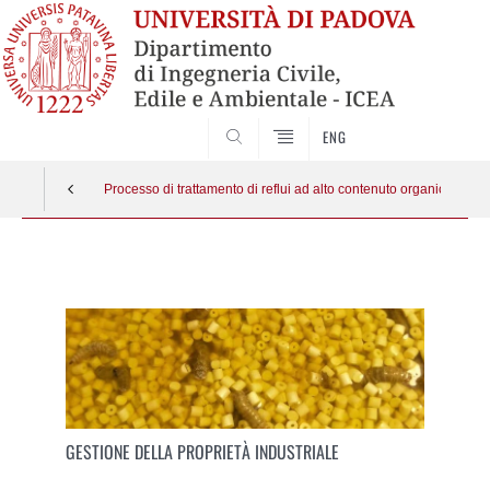
SEARCH
ENG
Processo di trattamento di reflui ad alto contenuto organico medi
Vai
al
contenuto
GESTIONE DELLA PROPRIETÀ INDUSTRIALE