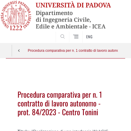
SEARCH
ENG
Procedura comparativa per n. 1 contratto di lavoro autonomo - pro
Vai
al
contenuto
Procedura comparativa per n. 1
contratto di lavoro autonomo -
prot. 84/2023 - Centro Tonini