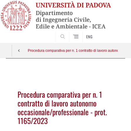
SEARCH
ENG
Procedura comparativa per n. 1 contratto di lavoro autonomo occ
Vai
al
contenuto
Procedura comparativa per n. 1
contratto di lavoro autonomo
occasionale/professionale - prot.
1165/2023