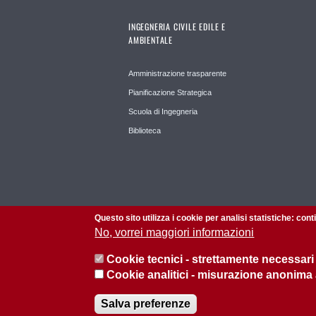
INGEGNERIA CIVILE EDILE E
AMBIENTALE
Amministrazione trasparente
Pianificazione Strategica
Scuola di Ingegneria
Biblioteca
Questo sito utilizza i cookie per analisi statistiche: con
No, vorrei maggiori informazioni
Cookie tecnici - strettamente necessari
Cookie analitici - misurazione anonima
© 2026 Università di Padova - Tutti i diritti riservati
Salva preferenze
P.I. 00742430283 C.F. 80006480281