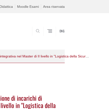
idattica
Moodle Esami
Area riservata
ENG
SEARCH
Procedura comparativa per assegnazione di incarichi di didattica integrativa nel Master di II livello in "Logistica della Sicurezza e dell'Emergenza - LSE" - prot. 2041/2024
one di incarichi di
livello in "Logistica della