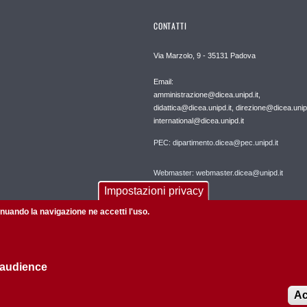
CONTATTI
Via Marzolo, 9 - 35131 Padova
Email:
amministrazione@dicea.unipd.it,
didattica@dicea.unipd.it, direzione@dicea.unipd
international@dicea.unipd.it
PEC: dipartimento.dicea@pec.unipd.it
Webmaster: webmaster.dicea@unipd.it
Impostazioni privacy
tinuando la navigazione ne accetti l'uso.
 audience
Informazioni su questo sito
Privacy policy
Ac