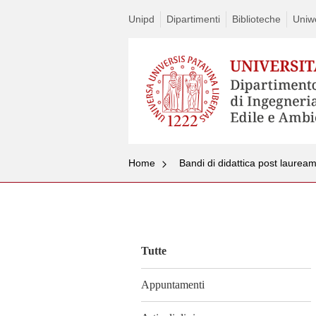
Unipd
Dipartimenti
Biblioteche
Uniw
Home
Bandi di didattica post laurea
Vai
al
contenuto
Tutte
Appuntamenti