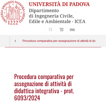
SEARCH
ENG
Procedura comparativa per assegnazione di attività di didattica in
Vai
al
contenuto
Procedura comparativa per
assegnazione di attività di
didattica integrativa - prot.
6093/2024