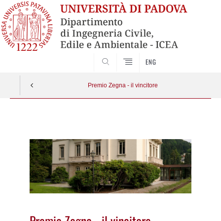
SEARCH
ENG
Premio Zegna - il vincitore
Vai
al
contenuto
Premio Zegna - il vincitore