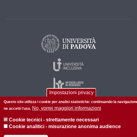
Impostazioni privacy
Questo sito utilizza i cookie per analisi statistiche: continuando la navigazion
No, vorrei maggiori informazioni
ne accetti l'uso.
© 2026 Università di Padova - Tutti i diritti riservati
P.I. 00742430283 C.F. 80006480281
Cookie tecnici - strettamente necessari
Cookie analitici - misurazione anonima audience
Informazioni su questo sito
Privacy policy