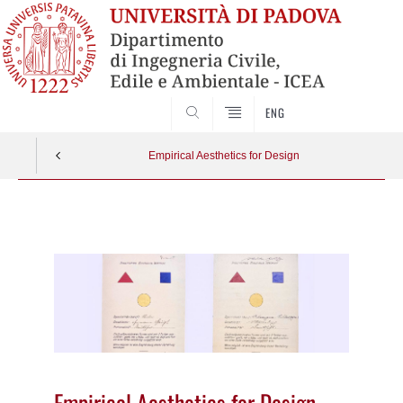
SEARCH
ENG
Empirical Aesthetics for Design
Vai
al
contenuto
Empirical Aesthetics for Design