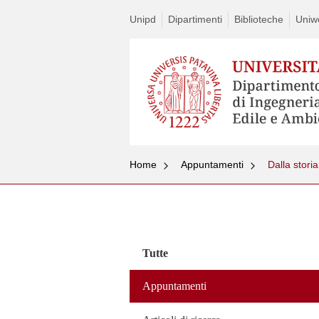
Unipd
Dipartimenti
Biblioteche
Uniw
Home
Appuntamenti
Dalla storia
Vai
al
contenuto
Tutte
Appuntamenti