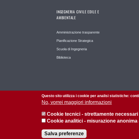
INGEGNERIA CIVILE EDILE E
AMBIENTALE
Amministrazione trasparente
Pianificazione Strategica
Scuola di Ingegneria
Biblioteca
Questo sito utilizza i cookie per analisi statistiche: con
No, vorrei maggiori informazioni
Cookie tecnici - strettamente necessari
Cookie analitici - misurazione anonima
© 2026 Università di Padova - Tutti i diritti riservati
Salva preferenze
P.I. 00742430283 C.F. 80006480281