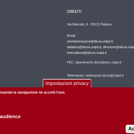
CONTATTI
Via Marzolo, 9 - 35131 Padova
Email:
amministrazione@dicea.unipd.it,
didattica@dicea.unipd.it, direzione@dicea.unipd
international@dicea.unipd.it
PEC: dipartimento.dicea@pec.unipd.it
Webmaster: webmaster.dicea@unipd.it
Impostazioni privacy
tinuando la navigazione ne accetti l'uso.
 audience
Informazioni su questo sito
Privacy policy
Ac