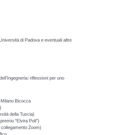
 Università di Padova e eventuali altre
dell'Ingegneria: riflessioni per uno
 Milano Bicocca
)
sità della Tuscia)
remio “Elvira Poli”)
in collegamento Zoom)
fico