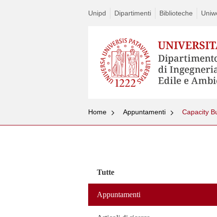
Unipd
Dipartimenti
Biblioteche
Uniw
Home
Appuntamenti
Capacity B
Vai
al
contenuto
Tutte
Appuntamenti