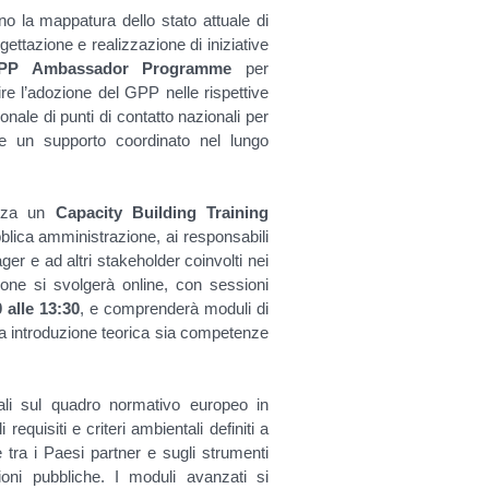
rano la mappatura dello stato attuale di
ettazione e realizzazione di iniziative
PP Ambassador Programme
per
ire l’adozione del GPP nelle rispettive
onale di punti di contatto nazionali per
e un supporto coordinato nel lungo
nizza un
Capacity Building Training
ubblica amministrazione, ai responsabili
ager e ad altri stakeholder coinvolti nei
one si svolgerà online, con sessioni
0 alle 13:30
, e comprenderà moduli di
lida introduzione teorica sia competenze
ali sul quadro normativo europeo in
equisiti e criteri ambientali definiti a
e tra i Paesi partner e sugli strumenti
zioni pubbliche. I moduli avanzati si