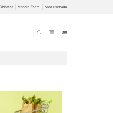
idattica
Moodle Esami
Area riservata
ENG
SEARCH