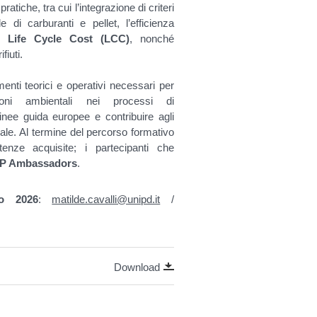
tiche, tra cui l’integrazione di criteri
e di carburanti e pellet, l’efficienza
el
Life Cycle Cost (LCC)
, nonché
fiuti.
menti teorici e operativi necessari per
oni ambientali nei processi di
inee guida europee e contribuire agli
ionale. Al termine del percorso formativo
enze acquisite; i partecipanti che
P Ambassadors
.
io 2026
:
matilde.cavalli@unipd.it
/
Download