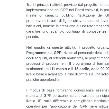
Tra le principali attività previste dal progetto rient
implementazione del GPP nei Paesi coinvolti, la prog
mirate di capacity building, l’istituzione del
G
promuovere il ruolo di figure chiave capaci di favor
istituzioni, nonché la creazione di una rete transnazi
garantire uno scambio continuo di conoscenze 
periodo.
Nel quadro di queste attività, il progetto orga
Programme sul GPP
, rivolto al personale della p
degli acquisti, ai referenti ambientali, ai project man
processi di procurement. Il programma di formazi
settimanali tra l’
11 marzo e il 15 aprile, dalle 09:0
livello base e avanzato, al fine di offrire sia una so
pratiche approfondite.
I moduli di base forniranno conoscenze essenzi
materia di GPP ed economia circolare, sui principali r
livello UE, sulle differenze e somiglianze legislativ
operativi per l’applicazione del GPP nelle istitu