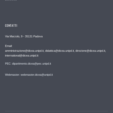
CONTATTI
Via Marzolo, 9 - 35131 Padova
Email:
amministrazione@dicea.unipd.it, didattica@dicea.unipd.it, direzione@dicea.unipd.it,
international@dicea.unipd.it
PEC: dipartimento.dicea@pec.unipd.it
Webmaster: webmaster.dicea@unipd.it