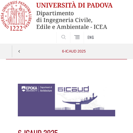
SEARCH
ENG
6-ICAUD 2025
Vai
al
contenuto
6-ICAUD 2025