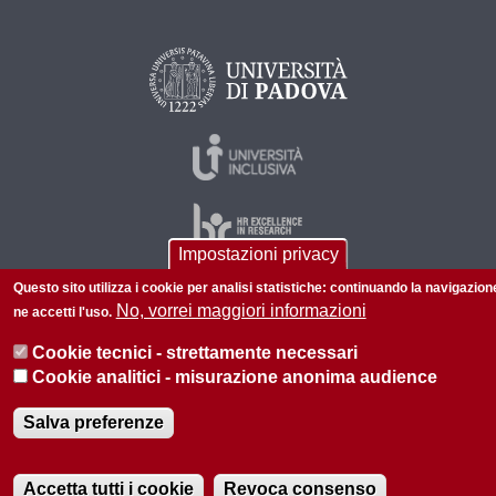
Impostazioni privacy
Questo sito utilizza i cookie per analisi statistiche: continuando la navigazion
No, vorrei maggiori informazioni
ne accetti l'uso.
© 2026 Università di Padova - Tutti i diritti riservati
Cookie tecnici - strettamente necessari
P.I. 00742430283 C.F. 80006480281
Cookie analitici - misurazione anonima audience
Informazioni su questo sito
Privacy policy
Salva preferenze
Accetta tutti i cookie
Revoca consenso