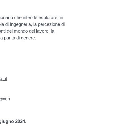
ionario che intende esplorare, in
la di Ingegneria, la percezione di
onti del mondo del lavoro, la
a parità di genere.
g=it
ng=en
 giugno 2024
.