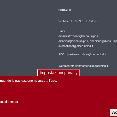
CONTATTI
Via Marzolo, 9 - 35131 Padova
Email:
amministrazione@dicea.unipd.it,
didattica@dicea.unipd.it, direzione@dicea.unipd
international@dicea.unipd.it
PEC: dipartimento.dicea@pec.unipd.it
Webmaster: webmaster.dicea@unipd.it
Impostazioni privacy
tinuando la navigazione ne accetti l'uso.
 audience
Informazioni su questo sito
Privacy policy
Ac