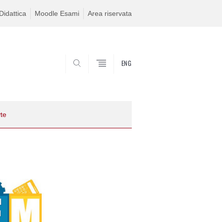
idattica
Moodle Esami
Area riservata
ENG
SEARCH
yte