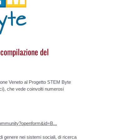
a compilazione del
gione Veneto al Progetto STEM Byte
gici), che vede coinvolti numerosi
/community?openform&id=B...
di genere nei sistemi sociali, di ricerca