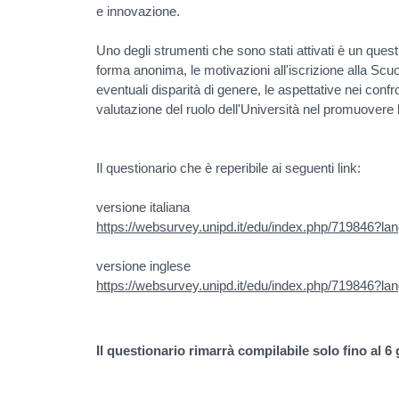
e innovazione.
Uno degli strumenti che sono stati attivati è un quest
forma anonima, le motivazioni all'iscrizione alla Scuo
eventuali disparità di genere, le aspettative nei confr
valutazione del ruolo dell'Università nel promuovere l
Il questionario che è reperibile ai seguenti link:
versione italiana
https://websurvey.unipd.it/edu/index.php/719846?lan
versione inglese
https://websurvey.unipd.it/edu/index.php/719846?la
Il questionario rimarrà compilabile solo fino al 6