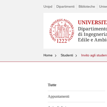
Unipd
Dipartimenti
Biblioteche
Uniw
Home
Studenti
Invito agli stude
Vai
al
contenuto
Tutte
Appuntamenti