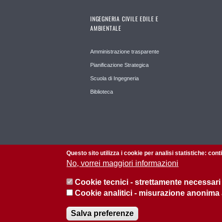
INGEGNERIA CIVILE EDILE E
AMBIENTALE
Amministrazione trasparente
Pianificazione Strategica
Scuola di Ingegneria
Biblioteca
Questo sito utilizza i cookie per analisi statistiche: con
No, vorrei maggiori informazioni
Cookie tecnici - strettamente necessari
Cookie analitici - misurazione anonima
© 2026 Università di Padova - Tutti i diritti riservati
Salva preferenze
P.I. 00742430283 C.F. 80006480281