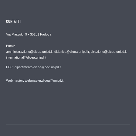
CONTATTI
Via Marzolo, 9 - 35131 Padova
Email:
amministrazione@dicea.unipd.it, didattica@dicea.unipd.it, direzione@dicea.unipd.it,
international@dicea.unipd.it
PEC: dipartimento.dicea@pec.unipd.it
Webmaster: webmaster.dicea@unipd.it