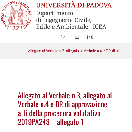
SEARCH
ENG
Allegato al Verbale n.3, allegato al Verbale n.4 e DR di approvaz
Vai
al
contenuto
Allegato al Verbale n.3, allegato al
Verbale n.4 e DR di approvazione
atti della procedura valutativa
2019PA243 – allegato 1