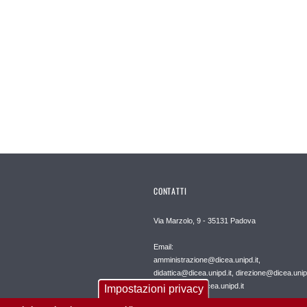
CONTATTI
Via Marzolo, 9 - 35131 Padova
Email:
amministrazione@dicea.unipd.it,
didattica@dicea.unipd.it, direzione@dicea.unipd
international@dicea.unipd.it
Impostazioni privacy