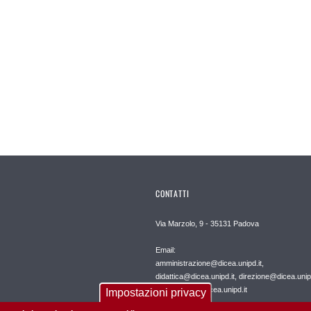
CONTATTI
Via Marzolo, 9 - 35131 Padova
Email:
amministrazione@dicea.unipd.it,
didattica@dicea.unipd.it, direzione@dicea.unipd
international@dicea.unipd.it
Impostazioni privacy