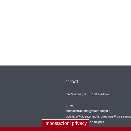
CONTATTI
Via Marzolo, 9 - 35131 Padova
Email:
amministrazione@dicea.unipd.it,
didattica@dicea.unipd.it, direzione@dicea.unipd
international@dicea.unipd.it
Impostazioni privacy