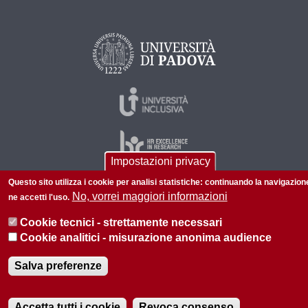
Impostazioni privacy
Questo sito utilizza i cookie per analisi statistiche: continuando la navigazion
No, vorrei maggiori informazioni
ne accetti l'uso.
© 2026 Università di Padova - Tutti i diritti riservati
Cookie tecnici - strettamente necessari
P.I. 00742430283 C.F. 80006480281
Cookie analitici - misurazione anonima audience
Informazioni su questo sito
Privacy policy
Salva preferenze
Accetta tutti i cookie
Revoca consenso