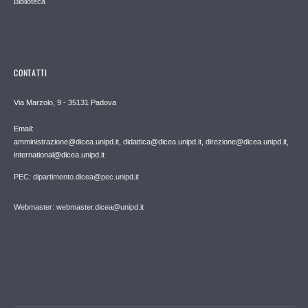
Biblioteca
CONTATTI
Via Marzolo, 9 - 35131 Padova
Email:
amministrazione@dicea.unipd.it, didattica@dicea.unipd.it, direzione@dicea.unipd.it,
international@dicea.unipd.it
PEC: dipartimento.dicea@pec.unipd.it
Webmaster: webmaster.dicea@unipd.it