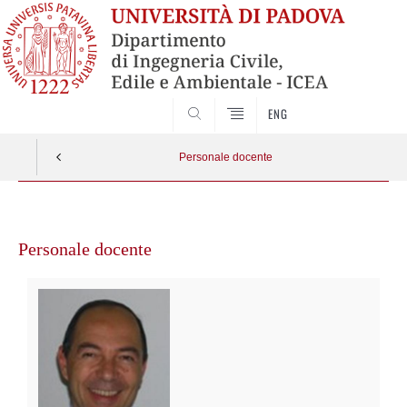
SEARCH
ENG
Personale docente
Vai
al
Personale docente
contenuto