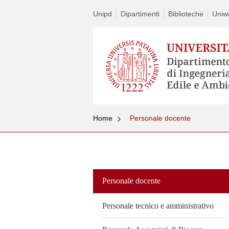
Unipd
Dipartimenti
Biblioteche
Uniw
Home
Personale docente
Vai
al
contenuto
Personale docente
Personale tecnico e amministrativo