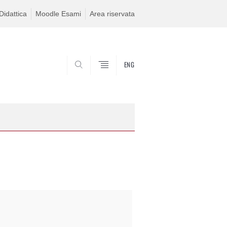
idattica
Moodle Esami
Area riservata
ENG
SEARCH