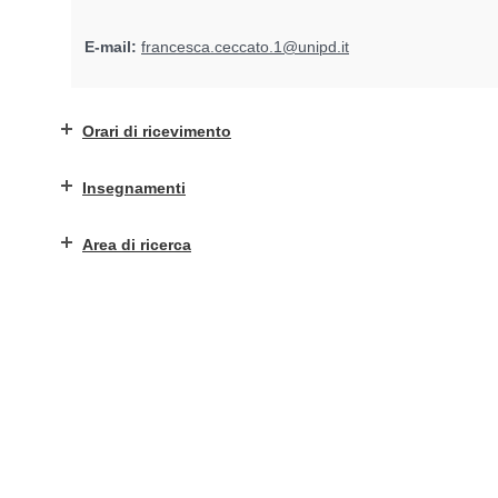
E-mail:
francesca.ceccato.1@unipd.it
Orari di ricevimento
Insegnamenti
Area di ricerca