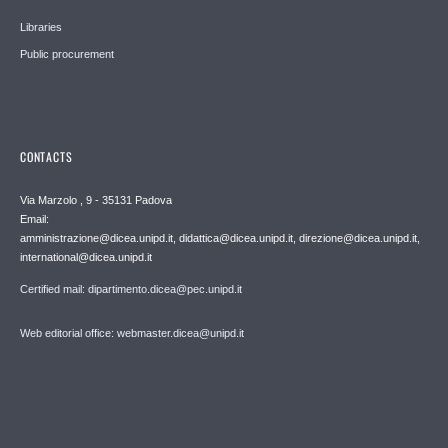
Libraries
Public procurement
CONTACTS
Via Marzolo , 9 - 35131 Padova
Email:
amministrazione@dicea.unipd.it, didattica@dicea.unipd.it, direzione@dicea.unipd.it,
international@dicea.unipd.it
Certified mail: dipartimento.dicea@pec.unipd.it
Web editorial office: webmaster.dicea@unipd.it