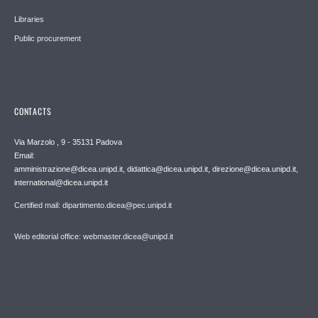
Libraries
Public procurement
CONTACTS
Via Marzolo , 9 - 35131 Padova
Email:
amministrazione@dicea.unipd.it, didattica@dicea.unipd.it, direzione@dicea.unipd.it,
international@dicea.unipd.it
Certified mail: dipartimento.dicea@pec.unipd.it
Web editorial office: webmaster.dicea@unipd.it