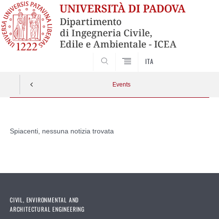
SEARCH
ITA
Events
Vai
al
Spiacenti, nessuna notizia trovata
contenuto
CIVIL, ENVIRONMENTAL AND
ARCHITECTURAL ENGINEERING