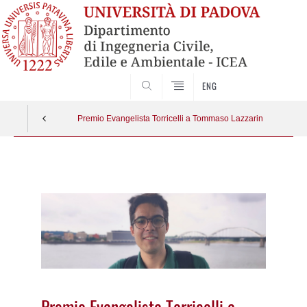
SEARCH
ENG
Premio Evangelista Torricelli a Tommaso Lazzarin
Vai
al
contenuto
Premio Evangelista Torricelli a