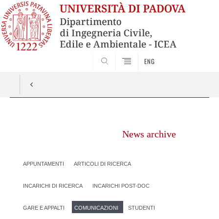
SEARCH
ENG
Vai
al
News archive
contenuto
APPUNTAMENTI
ARTICOLI DI RICERCA
INCARICHI DI RICERCA
INCARICHI POST-DOC
GARE E APPALTI
COMUNICAZIONI
STUDENTI