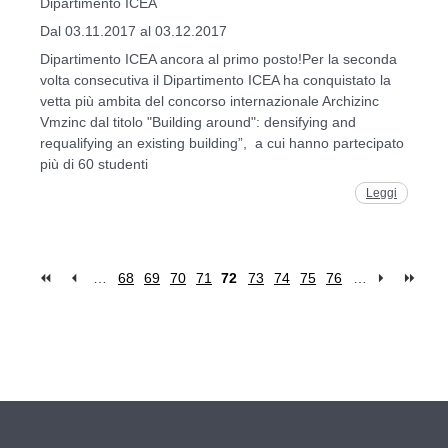
Dipartimento ICEA
Dal 03.11.2017 al 03.12.2017
Dipartimento ICEA ancora al primo posto!Per la seconda
volta consecutiva il Dipartimento ICEA ha conquistato la
vetta più ambita del concorso internazionale Archizinc
Vmzinc dal titolo "Building around": densifying and
requalifying an existing building”, a cui hanno partecipato
più di 60 studenti
Leggi
…
68
69
70
71
72
73
74
75
76
…
Pages